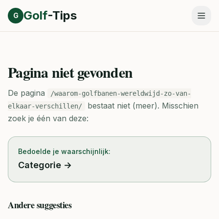
Direct naar inhoud
Golf
-Tips
G
Pagina niet gevonden
De pagina
/waarom-golfbanen-wereldwijd-zo-van-
bestaat niet (meer).
Misschien
elkaar-verschillen/
zoek je één van deze:
Bedoelde je waarschijnlijk:
Categorie
→
Andere suggesties