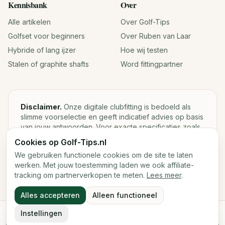
Kennisbank
Over
Alle artikelen
Over Golf-Tips
Golfset voor beginners
Over Ruben van Laar
Hybride of lang ijzer
Hoe wij testen
Stalen of graphite shafts
Word fittingpartner
Disclaimer.
Onze digitale clubfitting is bedoeld als
slimme voorselectie en geeft indicatief advies op basis
van jouw antwoorden. Voor exacte specificaties zoals
loft, lie, shaftgewicht en swingweight blijft een fysieke
Cookies op Golf-Tips.nl
fitting met launch monitor de beste keuze.
We gebruiken functionele cookies om de site te laten
werken. Met jouw toestemming laden we ook affiliate-
tracking om partnerverkopen te meten.
Lees meer
.
©
2026
Golf-Tips.nl — Het slimste golfadviesplatform van
Alles accepteren
Alleen functioneel
Nederland.
Cookies
Cookievoorkeuren
Instellingen
Start de digitale fitting