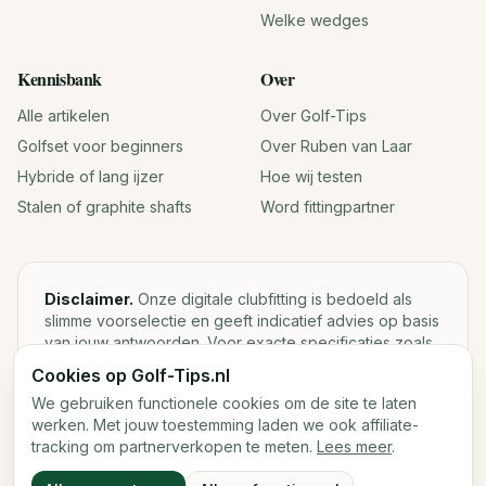
Welke wedges
Kennisbank
Over
Alle artikelen
Over Golf-Tips
Golfset voor beginners
Over Ruben van Laar
Hybride of lang ijzer
Hoe wij testen
Stalen of graphite shafts
Word fittingpartner
Disclaimer.
Onze digitale clubfitting is bedoeld als
slimme voorselectie en geeft indicatief advies op basis
van jouw antwoorden. Voor exacte specificaties zoals
loft, lie, shaftgewicht en swingweight blijft een fysieke
Cookies op Golf-Tips.nl
fitting met launch monitor de beste keuze.
We gebruiken functionele cookies om de site te laten
werken. Met jouw toestemming laden we ook affiliate-
tracking om partnerverkopen te meten.
Lees meer
.
©
2026
Golf-Tips.nl — Het slimste golfadviesplatform van