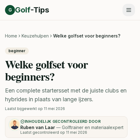
Direct naar inhoud
Golf
-Tips
G
Home
Keuzehulpen
Welke golfset voor beginners?
beginner
Welke golfset voor
beginners?
Een complete startersset met de juiste clubs en
hybrides in plaats van lange ijzers.
Laatst bijgewerkt op
11 mei 2026
INHOUDELIJK GECONTROLEERD DOOR
Ruben van Laar
—
Golftrainer en materiaalexpert
Laatst gecontroleerd op
11 mei 2026