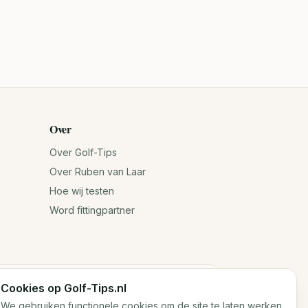
Over
Over Golf-Tips
Over Ruben van Laar
Hoe wij testen
Word fittingpartner
Cookies op Golf-Tips.nl
n jouw antwoorden. Voor exacte specificaties
We gebruiken functionele cookies om de site te laten werken.