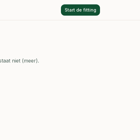
Start de fitting
taat niet (meer).