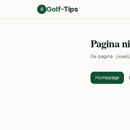
Direct naar inhoud
Golf
-Tips
G
Pagina n
De pagina
/voedi
Homepage