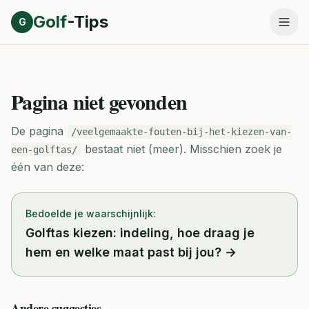
Direct naar inhoud
Golf
-Tips
G
Pagina niet gevonden
De pagina
/veelgemaakte-fouten-bij-het-kiezen-van-
bestaat niet (meer).
Misschien zoek je
een-golftas/
één van deze:
Bedoelde je waarschijnlijk:
Golftas kiezen: indeling, hoe draag je
hem en welke maat past bij jou?
→
Andere suggesties