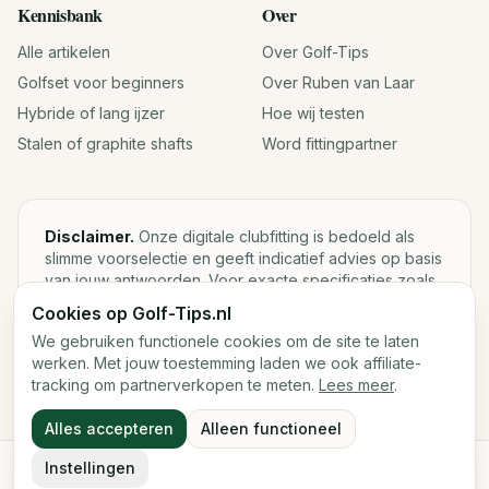
Kennisbank
Over
Alle artikelen
Over Golf-Tips
Golfset voor beginners
Over Ruben van Laar
Hybride of lang ijzer
Hoe wij testen
Stalen of graphite shafts
Word fittingpartner
Disclaimer.
Onze digitale clubfitting is bedoeld als
slimme voorselectie en geeft indicatief advies op basis
van jouw antwoorden. Voor exacte specificaties zoals
loft, lie, shaftgewicht en swingweight blijft een fysieke
Cookies op Golf-Tips.nl
fitting met launch monitor de beste keuze.
We gebruiken functionele cookies om de site te laten
werken. Met jouw toestemming laden we ook affiliate-
tracking om partnerverkopen te meten.
Lees meer
.
©
2026
Golf-Tips.nl — Het slimste golfadviesplatform van
Alles accepteren
Alleen functioneel
Nederland.
Cookies
Cookievoorkeuren
Instellingen
Start de digitale fitting