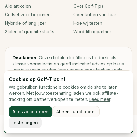
Alle artikelen
Over Golf-Tips
Golfset voor beginners
Over Ruben van Laar
Hybride of lang ijzer
Hoe wij testen
Stalen of graphite shafts
Word fittingpartner
Disclaimer.
Onze digitale clubfitting is bedoeld als
slimme voorselectie en geeft indicatief advies op basis
van jouw antwoorden. Voor exacte specificaties zoals
loft, lie, shaftgewicht en swingweight blijft een fysieke
Cookies op Golf-Tips.nl
fitting met launch monitor de beste keuze.
We gebruiken functionele cookies om de site te laten
werken. Met jouw toestemming laden we ook affiliate-
tracking om partnerverkopen te meten.
Lees meer
.
©
2026
Golf-Tips.nl — Het slimste golfadviesplatform van
Alles accepteren
Alleen functioneel
Nederland.
Cookies
Cookievoorkeuren
Instellingen
Start de digitale fitting