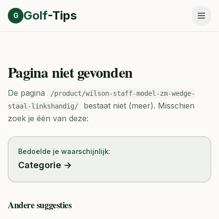
Direct naar inhoud
Golf
-Tips
G
Pagina niet gevonden
De pagina
/product/wilson-staff-model-zm-wedge-
bestaat niet (meer).
Misschien
staal-linkshandig/
zoek je één van deze:
Bedoelde je waarschijnlijk:
Categorie
→
Andere suggesties