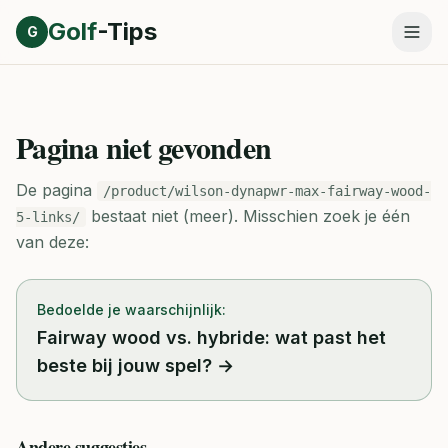
Direct naar inhoud
Golf
-Tips
G
Pagina niet gevonden
De pagina
/product/wilson-dynapwr-max-fairway-wood-
bestaat niet (meer).
Misschien zoek je één
5-links/
van deze:
Bedoelde je waarschijnlijk:
Fairway wood vs. hybride: wat past het
beste bij jouw spel?
→
Andere suggesties