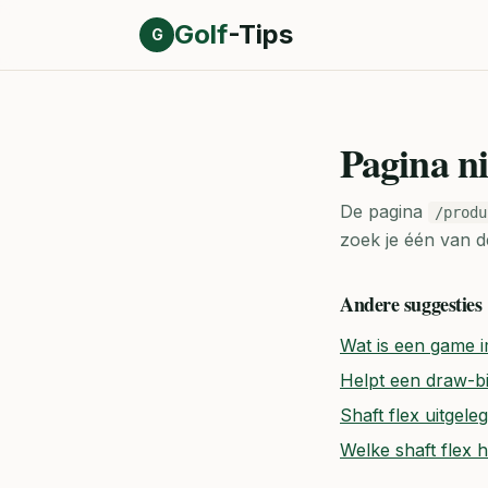
Direct naar inhoud
Golf
-Tips
G
Pagina n
De pagina
/produ
zoek je één van d
Andere suggesties
Wat is een game i
Helpt een draw-bia
Shaft flex uitgele
Welke shaft flex 