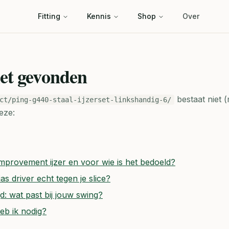
Fitting
Kennis
Shop
Over
iet gevonden
bestaat niet (
ct/ping-g440-staal-ijzerset-linkshandig-6/
eze:
mprovement ijzer en voor wie is het bedoeld?
s driver echt tegen je slice?
gd: wat past bij jouw swing?
heb ik nodig?