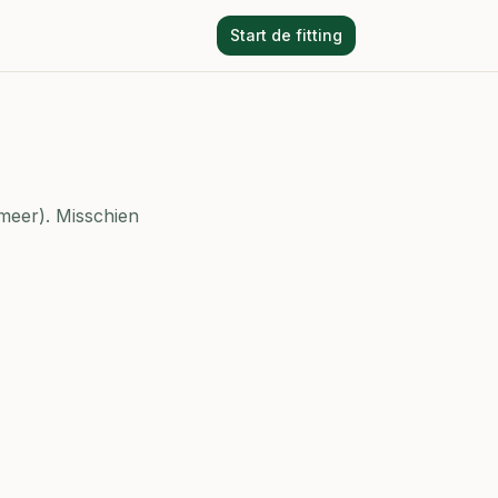
Start de fitting
meer).
Misschien