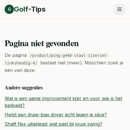
Direct naar inhoud
Golf
-Tips
G
Pagina niet gevonden
De pagina
/product/ping-g440-staal-ijzerset-
bestaat niet (meer).
Misschien zoek je
linkshandig-4/
één van deze:
Andere suggesties
Wat is een game improvement ijzer en voor wie is het
bedoeld?
Helpt een draw-bias driver echt tegen je slice?
Shaft flex uitgelegd: wat past bij jouw swing?