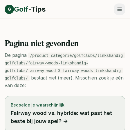
Direct naar inhoud
Golf
-Tips
G
Pagina niet gevonden
De pagina
/product-categorie/golfclubs/linkshandig-
golfclubs/fairway-woods-linkshandig-
golfclubs/fairway-wood-3-fairway-woods-linkshandig-
bestaat niet (meer).
Misschien zoek je één
golfclubs/
van deze:
Bedoelde je waarschijnlijk:
Fairway wood vs. hybride: wat past het
beste bij jouw spel?
→