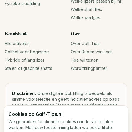
Welke ijzers passen bij mij
Fysieke clubfitting
Welke shaft flex
Welke wedges
Kennisbank
Over
Alle artikelen
Over Golf-Tips
Golfset voor beginners
Over Ruben van Laar
Hybride of lang ijzer
Hoe wij testen
Stalen of graphite shafts
Word fittingpartner
Disclaimer.
Onze digitale clubfitting is bedoeld als
slimme voorselectie en geeft indicatief advies op basis
van jouw antwoorden. Voor exacte specificaties zoals
loft, lie, shaftgewicht en swingweight blijft een fysieke
Cookies op Golf-Tips.nl
fitting met launch monitor de beste keuze.
We gebruiken functionele cookies om de site te laten
werken. Met jouw toestemming laden we ook affiliate-