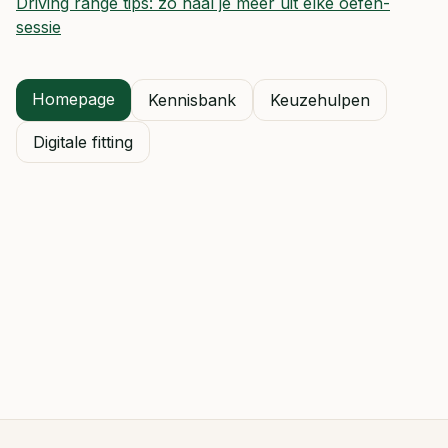
Driving range tips: zo haal je meer uit elke oefen-
sessie
Homepage
Kennisbank
Keuzehulpen
Digitale fitting