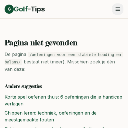
Direct naar inhoud
Golf
-Tips
G
Pagina niet gevonden
De pagina
/oefeningen-voor-een-stabiele-houding-en-
bestaat niet (meer).
Misschien zoek je één
balans/
van deze:
Andere suggesties
Korte spel oefenen thuis: 6 oefeningen die je handicap
verlagen
Chippen leren: techniek, oefeningen en de
meestgemaakte fouten