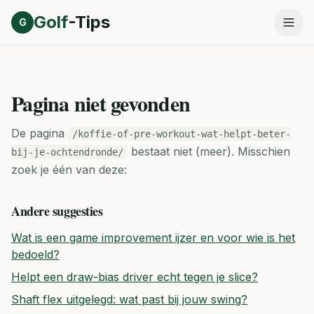
Direct naar inhoud
Golf
-Tips
G
Pagina niet gevonden
De pagina
/koffie-of-pre-workout-wat-helpt-beter-
bestaat niet (meer).
Misschien
bij-je-ochtendronde/
zoek je één van deze:
Andere suggesties
Wat is een game improvement ijzer en voor wie is het
bedoeld?
Helpt een draw-bias driver echt tegen je slice?
Shaft flex uitgelegd: wat past bij jouw swing?