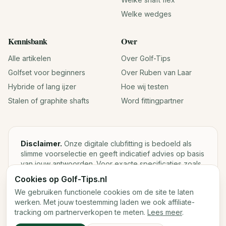
Welke wedges
Kennisbank
Over
Alle artikelen
Over Golf-Tips
Golfset voor beginners
Over Ruben van Laar
Hybride of lang ijzer
Hoe wij testen
Stalen of graphite shafts
Word fittingpartner
Disclaimer.
Onze digitale clubfitting is bedoeld als
slimme voorselectie en geeft indicatief advies op basis
van jouw antwoorden. Voor exacte specificaties zoals
loft, lie, shaftgewicht en swingweight blijft een fysieke
Cookies op Golf-Tips.nl
fitting met launch monitor de beste keuze.
We gebruiken functionele cookies om de site te laten
werken. Met jouw toestemming laden we ook affiliate-
tracking om partnerverkopen te meten.
Lees meer
.
©
2026
Golf-Tips.nl — Het slimste golfadviesplatform van