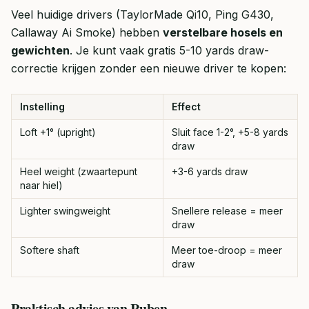
Veel huidige drivers (TaylorMade Qi10, Ping G430,
Callaway Ai Smoke) hebben
verstelbare hosels en
gewichten
. Je kunt vaak gratis 5-10 yards draw-
correctie krijgen zonder een nieuwe driver te kopen:
Instelling
Effect
Loft +1° (upright)
Sluit face 1-2°, +5-8 yards
draw
Heel weight (zwaartepunt
+3-6 yards draw
naar hiel)
Lighter swingweight
Snellere release = meer
draw
Softere shaft
Meer toe-droop = meer
draw
Praktisch advies van Ruben