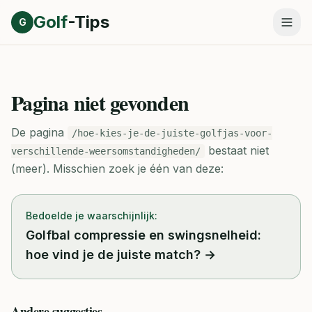
Direct naar inhoud
Golf
-Tips
G
Pagina niet gevonden
De pagina
/hoe-kies-je-de-juiste-golfjas-voor-
bestaat niet
verschillende-weersomstandigheden/
(meer).
Misschien zoek je één van deze:
Bedoelde je waarschijnlijk:
Golfbal compressie en swingsnelheid:
hoe vind je de juiste match?
→
Andere suggesties