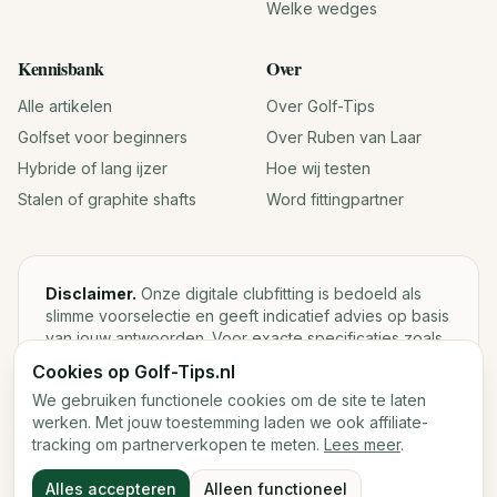
Welke wedges
Kennisbank
Over
Alle artikelen
Over Golf-Tips
Golfset voor beginners
Over Ruben van Laar
Hybride of lang ijzer
Hoe wij testen
Stalen of graphite shafts
Word fittingpartner
Disclaimer.
Onze digitale clubfitting is bedoeld als
slimme voorselectie en geeft indicatief advies op basis
van jouw antwoorden. Voor exacte specificaties zoals
loft, lie, shaftgewicht en swingweight blijft een fysieke
Cookies op Golf-Tips.nl
fitting met launch monitor de beste keuze.
We gebruiken functionele cookies om de site te laten
werken. Met jouw toestemming laden we ook affiliate-
tracking om partnerverkopen te meten.
Lees meer
.
©
2026
Golf-Tips.nl — Het slimste golfadviesplatform van
Alles accepteren
Alleen functioneel
Nederland.