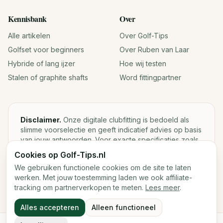
Kennisbank
Over
Alle artikelen
Over Golf-Tips
Golfset voor beginners
Over Ruben van Laar
Hybride of lang ijzer
Hoe wij testen
Stalen of graphite shafts
Word fittingpartner
Disclaimer.
Onze digitale clubfitting is bedoeld als
slimme voorselectie en geeft indicatief advies op basis
van jouw antwoorden. Voor exacte specificaties zoals
loft, lie, shaftgewicht en swingweight blijft een fysieke
Cookies op Golf-Tips.nl
fitting met launch monitor de beste keuze.
We gebruiken functionele cookies om de site te laten
werken. Met jouw toestemming laden we ook affiliate-
tracking om partnerverkopen te meten.
Lees meer
.
©
2026
Golf-Tips.nl — Het slimste golfadviesplatform van
Alles accepteren
Alleen functioneel
Nederland.
Cookies
Cookievoorkeuren