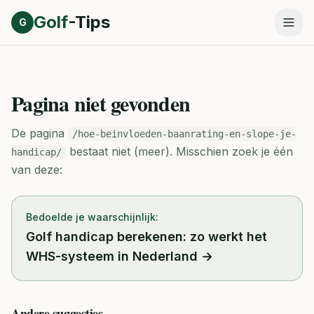
Direct naar inhoud
Golf
-Tips
G
Pagina niet gevonden
De pagina
/hoe-beinvloeden-baanrating-en-slope-je-
bestaat niet (meer).
Misschien zoek je één
handicap/
van deze:
Bedoelde je waarschijnlijk:
Golf handicap berekenen: zo werkt het
WHS-systeem in Nederland
→
Andere suggesties