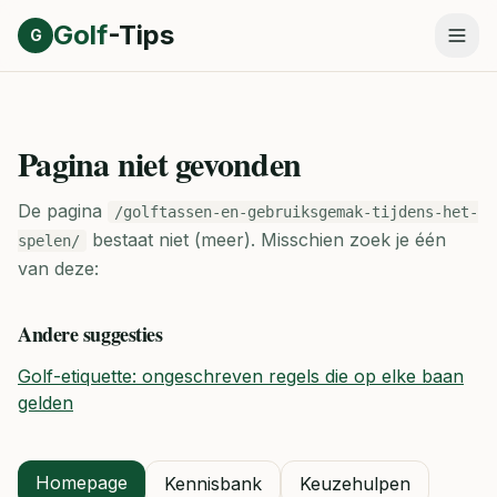
Direct naar inhoud
Golf
-Tips
G
Pagina niet gevonden
De pagina
/golftassen-en-gebruiksgemak-tijdens-het-
bestaat niet (meer).
Misschien zoek je één
spelen/
van deze:
Andere suggesties
Golf-etiquette: ongeschreven regels die op elke baan
gelden
Homepage
Kennisbank
Keuzehulpen