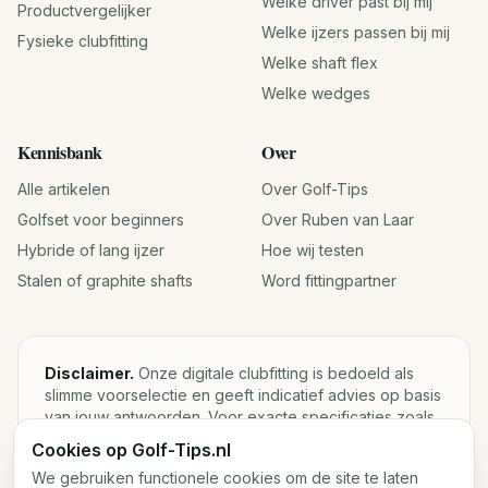
Welke driver past bij mij
Productvergelijker
Welke ijzers passen bij mij
Fysieke clubfitting
Welke shaft flex
Welke wedges
Kennisbank
Over
Alle artikelen
Over Golf-Tips
Golfset voor beginners
Over Ruben van Laar
Hybride of lang ijzer
Hoe wij testen
Stalen of graphite shafts
Word fittingpartner
Disclaimer.
Onze digitale clubfitting is bedoeld als
slimme voorselectie en geeft indicatief advies op basis
van jouw antwoorden. Voor exacte specificaties zoals
loft, lie, shaftgewicht en swingweight blijft een fysieke
Cookies op Golf-Tips.nl
fitting met launch monitor de beste keuze.
We gebruiken functionele cookies om de site te laten