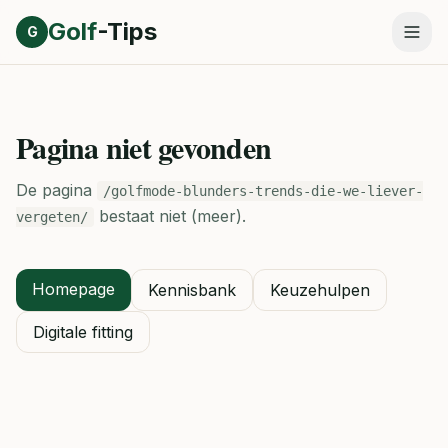
Direct naar inhoud
Golf
-Tips
G
Pagina niet gevonden
De pagina
/golfmode-blunders-trends-die-we-liever-
bestaat niet (meer).
vergeten/
Homepage
Kennisbank
Keuzehulpen
Digitale fitting