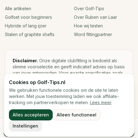
Alle artikelen
Over Golf-Tips
Golfset voor beginners
Over Ruben van Laar
Hybride of lang ijzer
Hoe wij testen
Stalen of graphite shafts
Word fittingpartner
Disclaimer.
Onze digitale clubfitting is bedoeld als
slimme voorselectie en geeft indicatief advies op basis
van jouw antwoorden. Voor exacte specificaties zoals
loft, lie, shaftgewicht en swingweight blijft een fysieke
Cookies op Golf-Tips.nl
fitting met launch monitor de beste keuze.
We gebruiken functionele cookies om de site te laten
werken. Met jouw toestemming laden we ook affiliate-
tracking om partnerverkopen te meten.
Lees meer
.
©
2026
Golf-Tips.nl — Het slimste golfadviesplatform van
Alles accepteren
Alleen functioneel
Nederland.
Cookies
Cookievoorkeuren
Instellingen
Start de digitale fitting