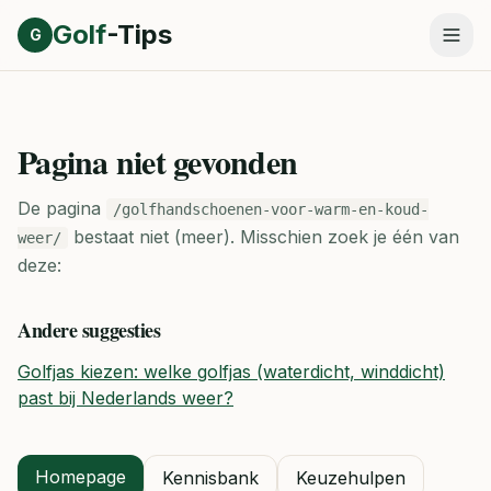
Direct naar inhoud
Golf
-Tips
G
Pagina niet gevonden
De pagina
/golfhandschoenen-voor-warm-en-koud-
bestaat niet (meer).
Misschien zoek je één van
weer/
deze:
Andere suggesties
Golfjas kiezen: welke golfjas (waterdicht, winddicht)
past bij Nederlands weer?
Homepage
Kennisbank
Keuzehulpen