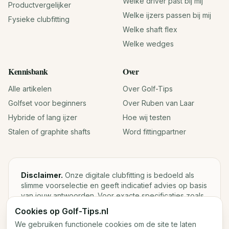
Welke driver past bij mij
Productvergelijker
Welke ijzers passen bij mij
Fysieke clubfitting
Welke shaft flex
Welke wedges
Kennisbank
Over
Alle artikelen
Over Golf-Tips
Golfset voor beginners
Over Ruben van Laar
Hybride of lang ijzer
Hoe wij testen
Stalen of graphite shafts
Word fittingpartner
Disclaimer.
Onze digitale clubfitting is bedoeld als
slimme voorselectie en geeft indicatief advies op basis
van jouw antwoorden. Voor exacte specificaties zoals
loft, lie, shaftgewicht en swingweight blijft een fysieke
Cookies op Golf-Tips.nl
fitting met launch monitor de beste keuze.
We gebruiken functionele cookies om de site te laten