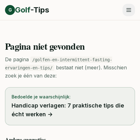
Direct naar inhoud
Golf
-Tips
G
Pagina niet gevonden
De pagina
/golfen-en-intermittent-fasting-
bestaat niet (meer).
Misschien
ervaringen-en-tips/
zoek je één van deze:
Bedoelde je waarschijnlijk:
Handicap verlagen: 7 praktische tips die
écht werken
→
Andere suggesties