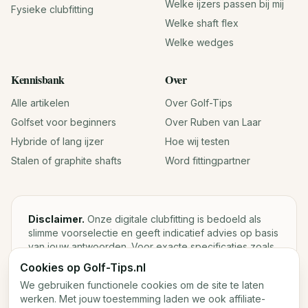
Welke ijzers passen bij mij
Fysieke clubfitting
Welke shaft flex
Welke wedges
Kennisbank
Over
Alle artikelen
Over Golf-Tips
Golfset voor beginners
Over Ruben van Laar
Hybride of lang ijzer
Hoe wij testen
Stalen of graphite shafts
Word fittingpartner
Disclaimer.
Onze digitale clubfitting is bedoeld als
slimme voorselectie en geeft indicatief advies op basis
van jouw antwoorden. Voor exacte specificaties zoals
loft, lie, shaftgewicht en swingweight blijft een fysieke
Cookies op Golf-Tips.nl
fitting met launch monitor de beste keuze.
We gebruiken functionele cookies om de site te laten
werken. Met jouw toestemming laden we ook affiliate-