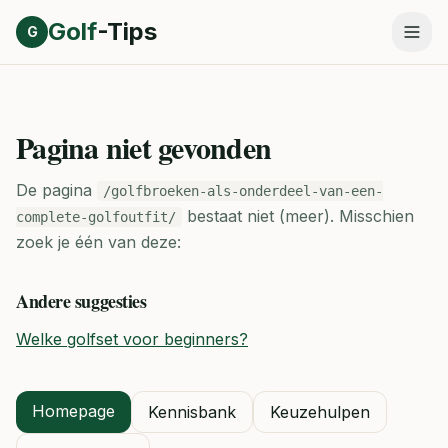
Direct naar inhoud
Golf
-Tips
G
Pagina niet gevonden
De pagina
/golfbroeken-als-onderdeel-van-een-
bestaat niet (meer).
Misschien
complete-golfoutfit/
zoek je één van deze:
Andere suggesties
Welke golfset voor beginners?
Homepage
Kennisbank
Keuzehulpen