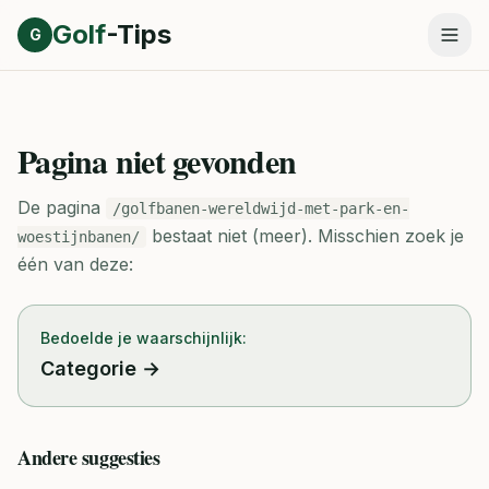
Direct naar inhoud
Golf
-Tips
G
Pagina niet gevonden
De pagina
/golfbanen-wereldwijd-met-park-en-
bestaat niet (meer).
Misschien zoek je
woestijnbanen/
één van deze:
Bedoelde je waarschijnlijk:
Categorie
→
Andere suggesties