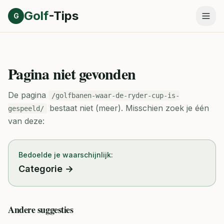
Direct naar inhoud
Golf
-Tips
G
Pagina niet gevonden
De pagina
/golfbanen-waar-de-ryder-cup-is-
bestaat niet (meer).
Misschien zoek je één
gespeeld/
van deze:
Bedoelde je waarschijnlijk:
Categorie
→
Andere suggesties