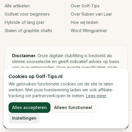
Alle artikelen
Over Golf-Tips
Golfset voor beginners
Over Ruben van Laar
Hybride of lang ijzer
Hoe wij testen
Stalen of graphite shafts
Word fittingpartner
Disclaimer.
Onze digitale clubfitting is bedoeld als
slimme voorselectie en geeft indicatief advies op basis
van jouw antwoorden. Voor exacte specificaties zoals
loft, lie, shaftgewicht en swingweight blijft een fysieke
Cookies op Golf-Tips.nl
fitting met launch monitor de beste keuze.
We gebruiken functionele cookies om de site te laten
werken. Met jouw toestemming laden we ook affiliate-
tracking om partnerverkopen te meten.
Lees meer
.
©
2026
Golf-Tips.nl — Het slimste golfadviesplatform van
Alles accepteren
Alleen functioneel
Nederland.
Cookies
Cookievoorkeuren
Instellingen
Start de digitale fitting