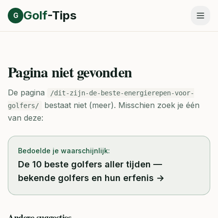
Direct naar inhoud
Golf
-Tips
G
Pagina niet gevonden
De pagina
/dit-zijn-de-beste-energierepen-voor-
bestaat niet (meer).
Misschien zoek je één
golfers/
van deze:
Bedoelde je waarschijnlijk:
De 10 beste golfers aller tijden —
bekende golfers en hun erfenis
→
Andere suggesties