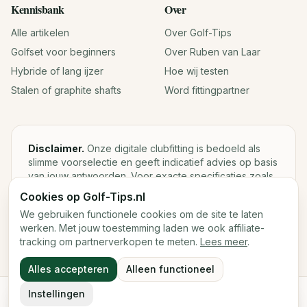
Kennisbank
Over
Alle artikelen
Over Golf-Tips
Golfset voor beginners
Over Ruben van Laar
Hybride of lang ijzer
Hoe wij testen
Stalen of graphite shafts
Word fittingpartner
Disclaimer.
Onze digitale clubfitting is bedoeld als
slimme voorselectie en geeft indicatief advies op basis
van jouw antwoorden. Voor exacte specificaties zoals
loft, lie, shaftgewicht en swingweight blijft een fysieke
Cookies op Golf-Tips.nl
fitting met launch monitor de beste keuze.
We gebruiken functionele cookies om de site te laten
werken. Met jouw toestemming laden we ook affiliate-
tracking om partnerverkopen te meten.
Lees meer
.
©
2026
Golf-Tips.nl — Het slimste golfadviesplatform van
Alles accepteren
Alleen functioneel
Nederland.
Cookies
Cookievoorkeuren
Instellingen
Start de digitale fitting