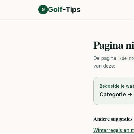
Direct naar inhoud
Golf
-Tips
G
Pagina n
De pagina
/de-mo
van deze:
Bedoelde je waar
Categorie
→
Andere suggesties
Winterregels en m