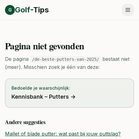
Direct naar inhoud
Golf
-Tips
G
Pagina niet gevonden
De pagina
bestaat niet
/de-beste-putters-van-2025/
(meer).
Misschien zoek je één van deze:
Bedoelde je waarschijnlijk:
Kennisbank – Putters
→
Andere suggesties
Mallet of blade putter: wat past bij jouw puttslag?