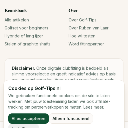
Kennisbank
Over
Alle artikelen
Over Golf-Tips
Golfset voor beginners
Over Ruben van Laar
Hybride of lang ijzer
Hoe wij testen
Stalen of graphite shafts
Word fittingpartner
Disclaimer.
Onze digitale clubfitting is bedoeld als
slimme voorselectie en geeft indicatief advies op basis
van jouw antwoorden. Voor exacte specificaties zoals
loft, lie, shaftgewicht en swingweight blijft een fysieke
Cookies op Golf-Tips.nl
fitting met launch monitor de beste keuze.
We gebruiken functionele cookies om de site te laten
werken. Met jouw toestemming laden we ook affiliate-
tracking om partnerverkopen te meten.
Lees meer
.
©
2026
Golf-Tips.nl — Het slimste golfadviesplatform van
Alles accepteren
Alleen functioneel
Nederland.
Cookies
Cookievoorkeuren