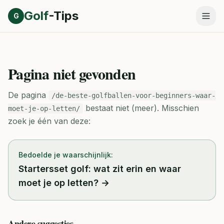
Direct naar inhoud
Golf
-Tips
G
Pagina niet gevonden
De pagina
/de-beste-golfballen-voor-beginners-waar-
bestaat niet (meer).
Misschien
moet-je-op-letten/
zoek je één van deze:
Bedoelde je waarschijnlijk:
Startersset golf: wat zit erin en waar
moet je op letten?
→
Andere suggesties