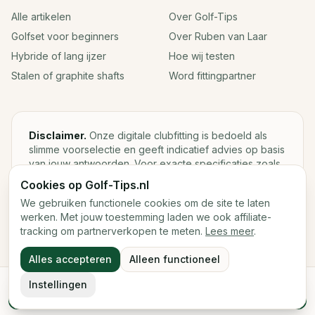
Alle artikelen
Over Golf-Tips
Golfset voor beginners
Over Ruben van Laar
Hybride of lang ijzer
Hoe wij testen
Stalen of graphite shafts
Word fittingpartner
Disclaimer.
Onze digitale clubfitting is bedoeld als
slimme voorselectie en geeft indicatief advies op basis
van jouw antwoorden. Voor exacte specificaties zoals
loft, lie, shaftgewicht en swingweight blijft een fysieke
Cookies op Golf-Tips.nl
fitting met launch monitor de beste keuze.
We gebruiken functionele cookies om de site te laten
werken. Met jouw toestemming laden we ook affiliate-
tracking om partnerverkopen te meten.
Lees meer
.
©
2026
Golf-Tips.nl — Het slimste golfadviesplatform van
Alles accepteren
Alleen functioneel
Nederland.
Cookies
Cookievoorkeuren
Instellingen
Start de digitale fitting