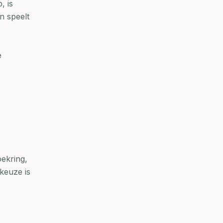
, is
n speelt
e
oekring,
keuze is