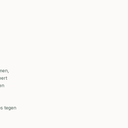
rmen,
eert
en
bs tegen