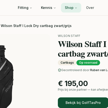
Fitting
Kennis
Shop
Over
 Wilson Staff I Lock Dry cartbag zwart/grijs
WILSON STAFF
Wilson Staff 
cartbag zwart/
Cartbags
Op voorraad
Gecontroleerd door
Ruben van L
€ 195,00
Prijs bij onze partner — kan afwij
Bekijk bij GolfTasPro