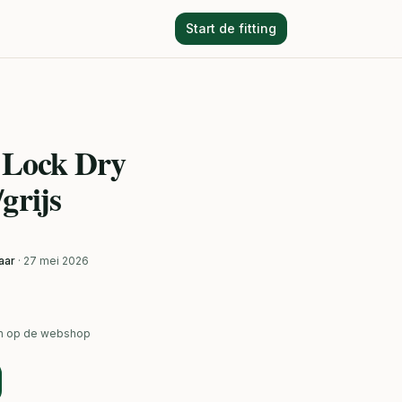
Start de fitting
I Lock Dry
grijs
aar
· 27 mei 2026
ken op de webshop