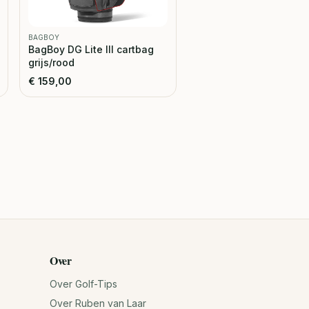
BAGBOY
BagBoy DG Lite III cartbag
grijs/rood
€
159,00
Over
Over Golf-Tips
Over Ruben van Laar