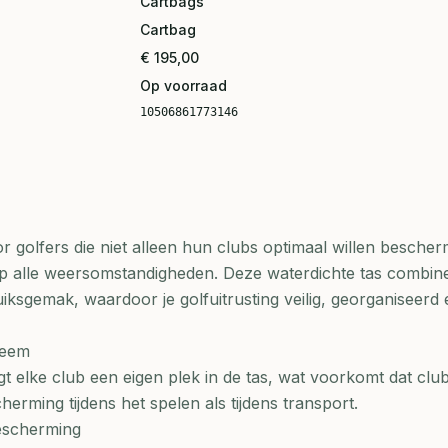
Cartbags
Cartbag
€ 195,00
Op voorraad
10506861773146
 golfers die niet alleen hun clubs optimaal willen besche
op alle weersomstandigheden. Deze waterdichte tas combin
ksgemak, waardoor je golfuitrusting veilig, georganiseerd 
teem
gt elke club een eigen plek in de tas, wat voorkomt dat clu
herming tijdens het spelen als tijdens transport.
escherming