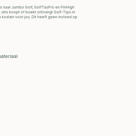
s naar Jumbo Golf, GolfTasPro en PinHigh
link iets koopt of boekt ontvangt Golf-Tips.nl
 kosten voor jou. Dit heeft geen invloed op
ateriaal