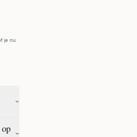
f je nu
s op