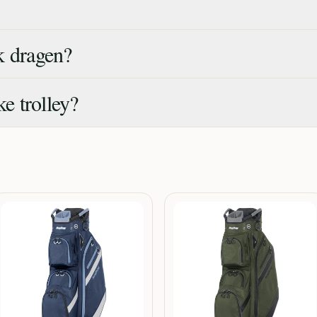
k dragen?
ke trolley?