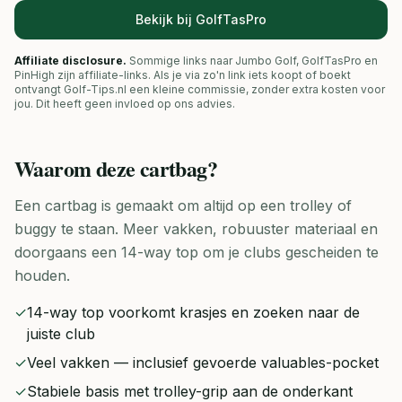
Bekijk bij GolfTasPro
Affiliate disclosure.
Sommige links naar Jumbo Golf, GolfTasPro en
PinHigh zijn affiliate-links. Als je via zo'n link iets koopt of boekt
ontvangt Golf-Tips.nl een kleine commissie, zonder extra kosten voor
jou. Dit heeft geen invloed op ons advies.
Waarom deze
cartbag
?
Een cartbag is gemaakt om altijd op een trolley of
buggy te staan. Meer vakken, robuuster materiaal en
doorgaans een 14-way top om je clubs gescheiden te
houden.
✓
14-way top voorkomt krasjes en zoeken naar de
juiste club
✓
Veel vakken — inclusief gevoerde valuables-pocket
✓
Stabiele basis met trolley-grip aan de onderkant