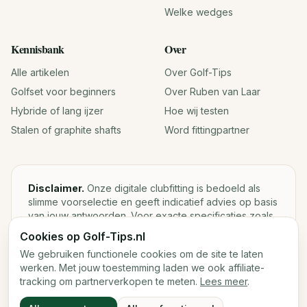
Welke wedges
Kennisbank
Over
Alle artikelen
Over Golf-Tips
Golfset voor beginners
Over Ruben van Laar
Hybride of lang ijzer
Hoe wij testen
Stalen of graphite shafts
Word fittingpartner
Disclaimer.
Onze digitale clubfitting is bedoeld als
slimme voorselectie en geeft indicatief advies op basis
van jouw antwoorden. Voor exacte specificaties zoals
loft, lie, shaftgewicht en swingweight blijft een fysieke
Cookies op Golf-Tips.nl
fitting met launch monitor de beste keuze.
We gebruiken functionele cookies om de site te laten
werken. Met jouw toestemming laden we ook affiliate-
tracking om partnerverkopen te meten.
Lees meer
.
©
2026
Golf-Tips.nl — Het slimste golfadviesplatform van