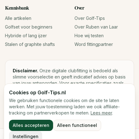
Kennisbank
Over
Alle artikelen
Over Golf-Tips
Golfset voor beginners
Over Ruben van Laar
Hybride of lang ijzer
Hoe wij testen
Stalen of graphite shafts
Word fittingpartner
Disclaimer.
Onze digitale clubfitting is bedoeld als
slimme voorselectie en geeft indicatief advies op basis
van jouw antwoorden. Voor exacte specificaties zoals
loft, lie, shaftgewicht en swingweight blijft een fysieke
Cookies op Golf-Tips.nl
fitting met launch monitor de beste keuze.
We gebruiken functionele cookies om de site te laten
werken. Met jouw toestemming laden we ook affiliate-
tracking om partnerverkopen te meten.
Lees meer
.
©
2026
Golf-Tips.nl — Het slimste golfadviesplatform van
Alles accepteren
Alleen functioneel
Nederland.
Cookies
Cookievoorkeuren
Instellingen