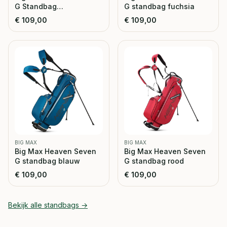
G Standbag
G standbag fuchsia
forrest/green
€
109,00
€
109,00
BIG MAX
BIG MAX
Big Max Heaven Seven
Big Max Heaven Seven
G standbag blauw
G standbag rood
€
109,00
€
109,00
Bekijk alle
standbags
→