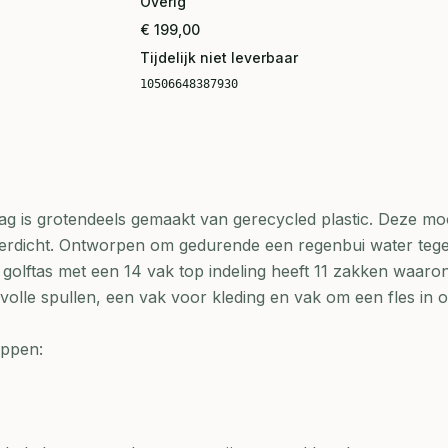
Overig
€ 199,00
Tijdelijk niet leverbaar
10506648387930
g is grotendeels gemaakt van gerecycled plastic. Deze mo
waterdicht. Ontworpen om gedurende een regenbui water tege
olftas met een 14 vak top indeling heeft 11 zakken waaro
olle spullen, een vak voor kleding en vak om een fles in o
appen: