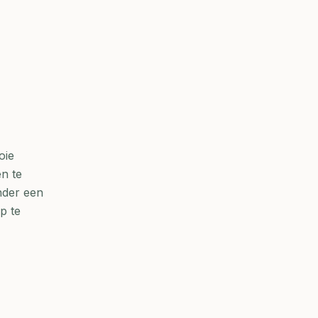
oie
n te
nder een
p te