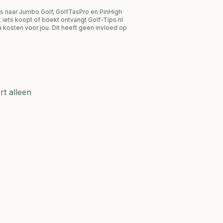
s naar Jumbo Golf, GolfTasPro en PinHigh
link iets koopt of boekt ontvangt Golf-Tips.nl
 kosten voor jou. Dit heeft geen invloed op
t alleen