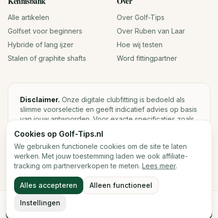
Kennisbank
Over
Alle artikelen
Over Golf-Tips
Golfset voor beginners
Over Ruben van Laar
Hybride of lang ijzer
Hoe wij testen
Stalen of graphite shafts
Word fittingpartner
Disclaimer.
Onze digitale clubfitting is bedoeld als
slimme voorselectie en geeft indicatief advies op basis
van jouw antwoorden. Voor exacte specificaties zoals
loft, lie, shaftgewicht en swingweight blijft een fysieke
Cookies op Golf-Tips.nl
fitting met launch monitor de beste keuze.
We gebruiken functionele cookies om de site te laten
werken. Met jouw toestemming laden we ook affiliate-
tracking om partnerverkopen te meten.
Lees meer
.
©
2026
Golf-Tips.nl — Het slimste golfadviesplatform van
Alles accepteren
Alleen functioneel
Nederland.
Cookies
Cookievoorkeuren
Instellingen
Start de digitale fitting