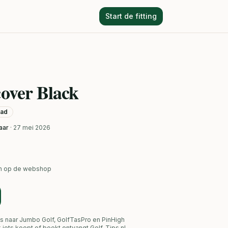
Start de fitting
cover Black
aad
aar
· 27 mei 2026
ken op de webshop
s naar Jumbo Golf, GolfTasPro en PinHigh
link iets koopt of boekt ontvangt Golf-Tips.nl