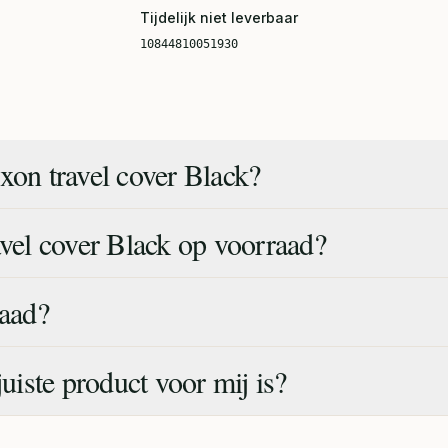
Tijdelijk niet leverbaar
10844810051930
xon travel cover Black?
avel cover Black op voorraad?
raad?
juiste product voor mij is?