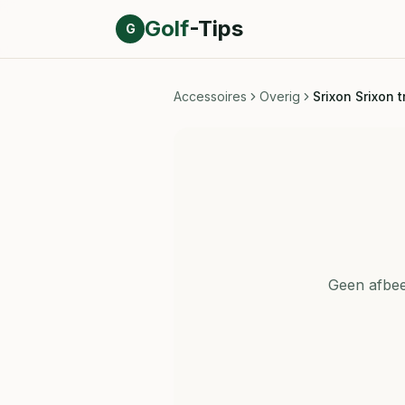
Direct naar inhoud
Golf
-Tips
G
Accessoires
Overig
Srixon Srixon 
Geen afbee