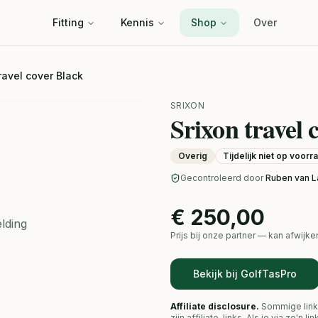
Fitting
Kennis
Shop
Over
travel cover Black
SRIXON
Srixon travel 
Overig
Tijdelijk niet op voorr
Gecontroleerd door
Ruben van L
€ 250,00
lding
Prijs bij onze partner — kan afwij
Bekijk bij GolfTasPro
Affiliate disclosure.
Sommige link
zijn affiliate-links. Als je via zo'n 