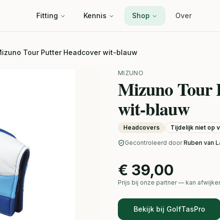
Fitting
Kennis
Shop
Over
izuno Tour Putter Headcover wit-blauw
MIZUNO
Mizuno Tour 
wit-blauw
Headcovers
Tijdelijk niet op
Gecontroleerd door
Ruben van L
€ 39,00
Prijs bij onze partner — kan afwij
Bekijk bij GolfTasPro