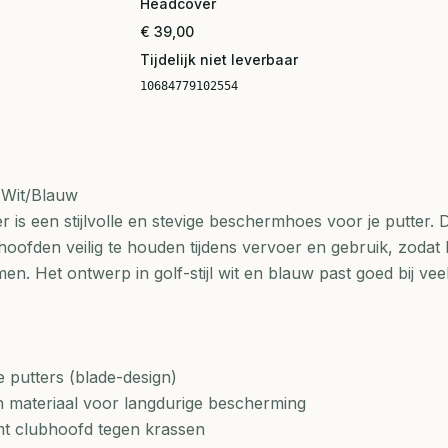
Headcover
€ 39,00
Tijdelijk niet leverbaar
10684779102554
 Wit/Blauw
is een stijlvolle en stevige beschermhoes voor je putter. 
ofden veilig te houden tijdens vervoer en gebruik, zodat 
n. Het ontwerp in golf-stijl wit en blauw past goed bij vee
.
 putters (blade-design)
h materiaal voor langdurige bescherming
t clubhoofd tegen krassen