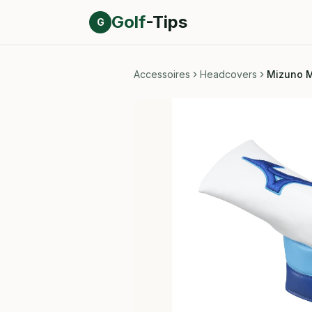
Direct naar inhoud
Golf
-Tips
G
Accessoires
Headcovers
Mizuno M