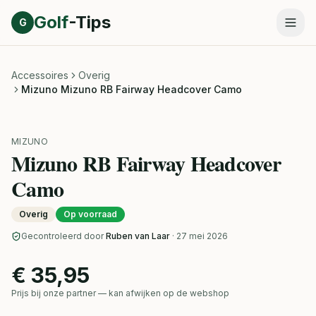
Direct naar inhoud
Golf
-Tips
G
Accessoires
Overig
Mizuno Mizuno RB Fairway Headcover Camo
MIZUNO
Mizuno RB Fairway Headcover
Camo
Overig
Op voorraad
Gecontroleerd door
Ruben van Laar
· 27 mei 2026
€ 35,95
Prijs bij onze partner — kan afwijken op de webshop