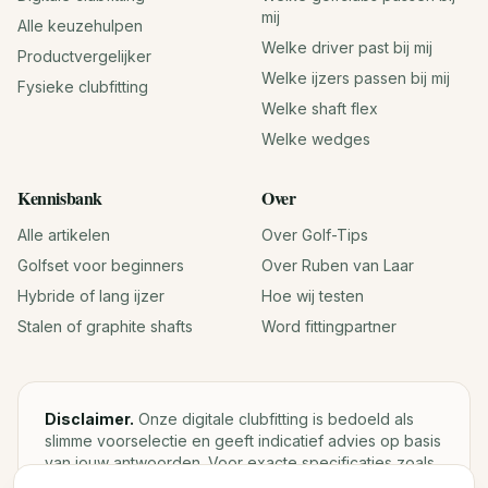
mij
Alle keuzehulpen
Welke driver past bij mij
Productvergelijker
Welke ijzers passen bij mij
Fysieke clubfitting
Welke shaft flex
Welke wedges
Kennisbank
Over
Alle artikelen
Over Golf-Tips
Golfset voor beginners
Over Ruben van Laar
Hybride of lang ijzer
Hoe wij testen
Stalen of graphite shafts
Word fittingpartner
Disclaimer.
Onze digitale clubfitting is bedoeld als
slimme voorselectie en geeft indicatief advies op basis
van jouw antwoorden. Voor exacte specificaties zoals
loft, lie, shaftgewicht en swingweight blijft een fysieke