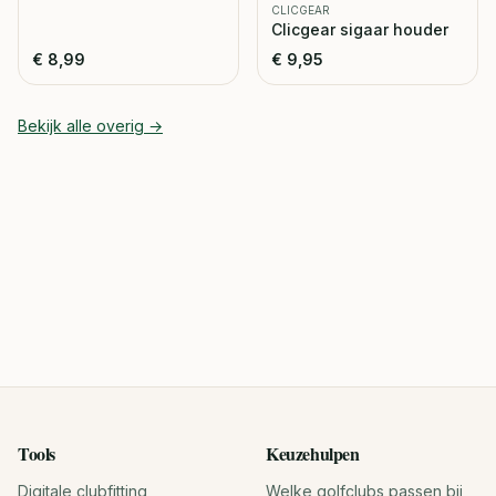
CLICGEAR
Clicgear sigaar houder
€
8,99
€
9,95
Bekijk alle
overig
→
Tools
Keuzehulpen
Digitale clubfitting
Welke golfclubs passen bij