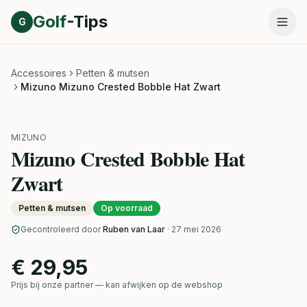
Direct naar inhoud
Golf
-Tips
G
Accessoires
Petten & mutsen
Mizuno Mizuno Crested Bobble Hat Zwart
MIZUNO
Mizuno Crested Bobble Hat
Zwart
Petten & mutsen
Op voorraad
Gecontroleerd door
Ruben van Laar
· 27 mei 2026
€ 29,95
Prijs bij onze partner — kan afwijken op de webshop