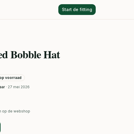
Start de fitting
ed Bobble Hat
t op voorraad
aar
· 27 mei 2026
ken op de webshop