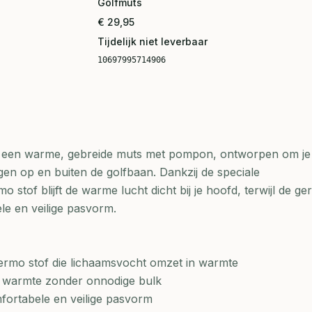
Golfmuts
€ 29,95
Tijdelijk niet leverbaar
10697995714906
s een warme, gebreide muts met pompon, ontworpen om je
en op en buiten de golfbaan. Dankzij de speciale
tof blijft de warme lucht dicht bij je hoofd, terwijl de ge
e en veilige pasvorm.
rmo stof die lichaamsvocht omzet in warmte
a warmte zonder onnodige bulk
fortabele en veilige pasvorm