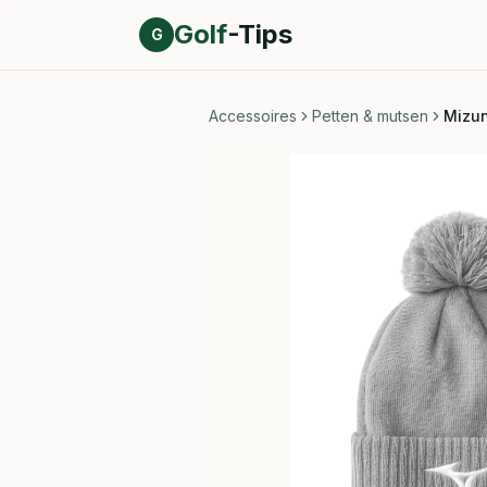
Direct naar inhoud
Golf
-Tips
G
Accessoires
Petten & mutsen
Mizun