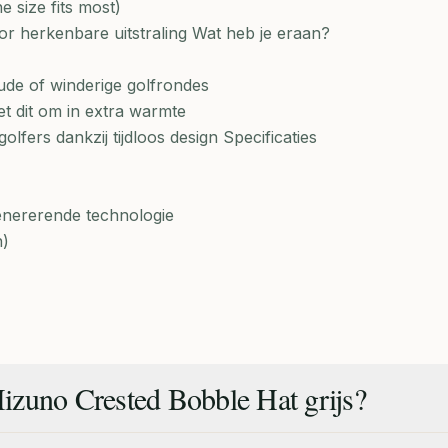
 size fits most)
or herkenbare uitstraling Wat heb je eraan?
ude of winderige golfrondes
t dit om in extra warmte
golfers dankzij tijdloos design Specificaties
enererende technologie
n)
izuno Crested Bobble Hat grijs?