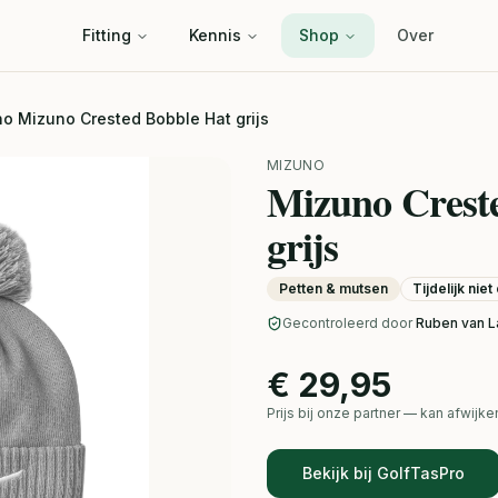
Fitting
Kennis
Shop
Over
o Mizuno Crested Bobble Hat grijs
MIZUNO
Mizuno Crest
grijs
Petten & mutsen
Tijdelijk nie
Gecontroleerd door
Ruben van L
€ 29,95
Prijs bij onze partner — kan afwij
Bekijk bij GolfTasPro