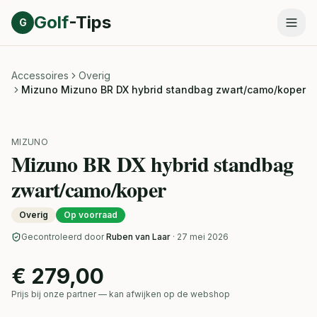
Direct naar inhoud
Golf
-Tips
G
Accessoires
Overig
Mizuno Mizuno BR DX hybrid standbag zwart/camo/koper
MIZUNO
Mizuno BR DX hybrid standbag
zwart/camo/koper
Overig
Op voorraad
Gecontroleerd door
Ruben van Laar
· 27 mei 2026
€ 279,00
Prijs bij onze partner — kan afwijken op de webshop