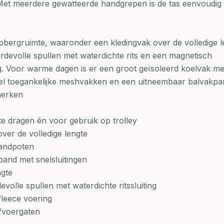
et meerdere gewatteerde handgrepen is de tas eenvoudig te
pbergruimte, waaronder een kledingvak over de volledige l
devolle spullen met waterdichte rits en een magnetisch
. Voor warme dagen is er een groot geïsoleerd koelvak me
nel toegankelijke meshvakken en een uitneembaar balvakpa
merken
te dragen én voor gebruik op trolley
ver de volledige lengte
tandpoten
and met snelsluitingen
ngte
olle spullen met waterdichte ritssluiting
leece voering
fvoergaten