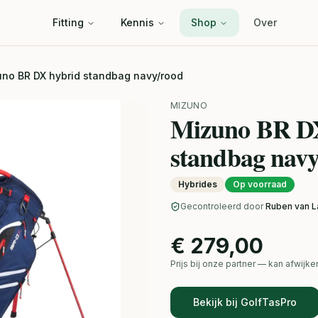
Fitting
Kennis
Shop
Over
no BR DX hybrid standbag navy/rood
MIZUNO
Mizuno BR D
standbag navy
Hybrides
Op voorraad
Gecontroleerd door
Ruben van L
€ 279,00
Prijs bij onze partner — kan afwij
Bekijk bij GolfTasPro