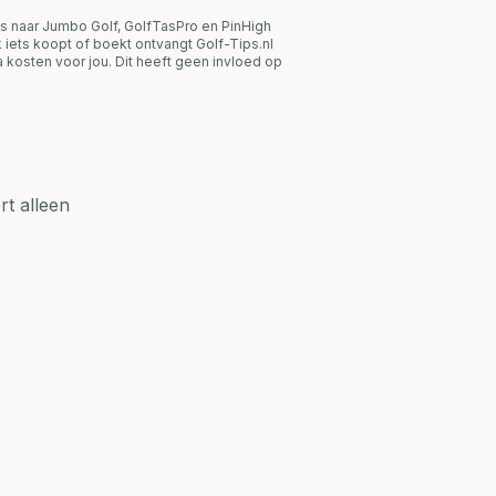
s naar Jumbo Golf, GolfTasPro en PinHigh
link iets koopt of boekt ontvangt Golf-Tips.nl
 kosten voor jou. Dit heeft geen invloed op
t alleen