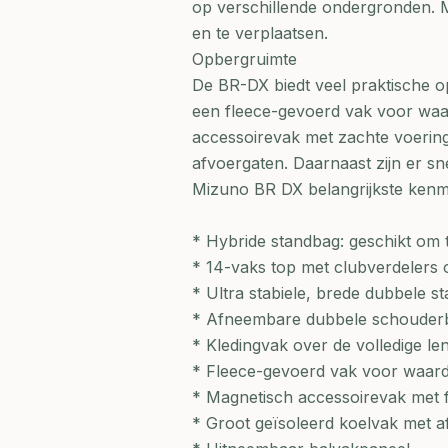
op verschillende ondergronden. M
en te verplaatsen.
Opbergruimte
De BR-DX biedt veel praktische o
een fleece-gevoerd vak voor waar
accessoirevak met zachte voering
afvoergaten. Daarnaast zijn er s
Mizuno BR DX belangrijkste ken
* Hybride standbag: geschikt om 
* 14-vaks top met clubverdelers o
* Ultra stabiele, brede dubbele s
* Afneembare dubbele schouderb
* Kledingvak over de volledige le
* Fleece-gevoerd vak voor waardev
* Magnetisch accessoirevak met f
* Groot geïsoleerd koelvak met a