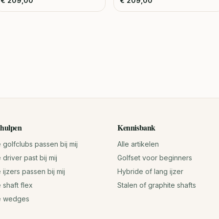
€
209,00
€
209,00
hulpen
Kennisbank
golfclubs passen bij mij
Alle artikelen
driver past bij mij
Golfset voor beginners
ijzers passen bij mij
Hybride of lang ijzer
 shaft flex
Stalen of graphite shafts
e wedges