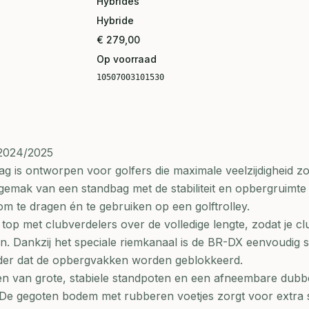
Hybrides
Hybride
€ 279,00
Op voorraad
10507003101530
2024/2025
 is ontworpen voor golfers die maximale veelzijdigheid z
gemak van een standbag met de stabiliteit en opbergruimte
 om te dragen én te gebruiken op een golftrolley.
top met clubverdelers over de volledige lengte, zodat je c
en. Dankzij het speciale riemkanaal is de BR-DX eenvoudig s
onder dat de opbergvakken worden geblokkeerd.
en van grote, stabiele standpoten en een afneembare dubb
De gegoten bodem met rubberen voetjes zorgt voor extra sta