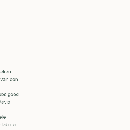
oeken.
 van een
lubs goed
tevig
ele
biliteit