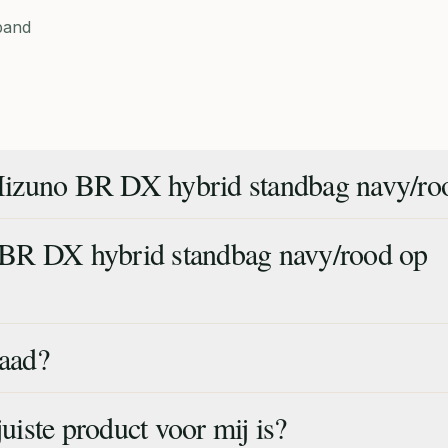
band
izuno BR DX hybrid standbag navy/ro
BR DX hybrid standbag navy/rood op
raad?
juiste product voor mij is?