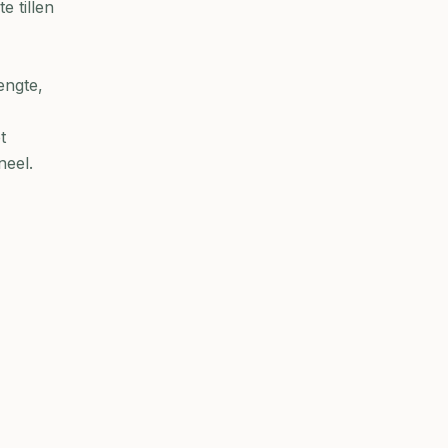
 tillen
engte,
t
neel.