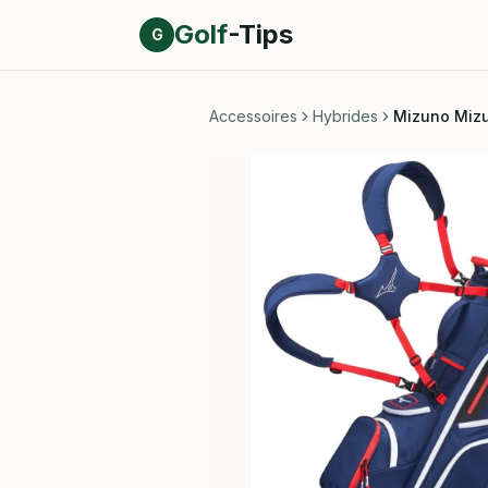
Direct naar inhoud
Golf
-Tips
G
Accessoires
Hybrides
Mizuno Mizu