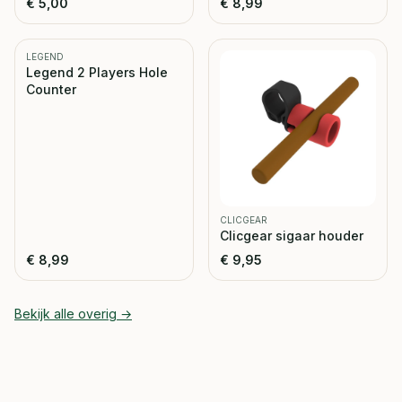
€
5,00
€
8,99
LEGEND
Legend 2 Players Hole
Counter
CLICGEAR
Clicgear sigaar houder
€
8,99
€
9,95
Bekijk alle
overig
→