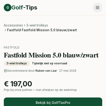
Direct naar inhoud
Golf
-Tips
G
Accessoires
3-wiel trolleys
Fastfold Fastfold Mission 5.0 blauw/zwart
FASTFOLD
Fastfold Mission 5.0 blauw/zwart
3-wiel trolleys
Tijdelijk niet op voorraad
Gecontroleerd door
Ruben van Laar
· 27 mei 2026
€ 197,00
Prijs bij onze partner — kan afwijken op de webshop
Bekijk bij GolfTasPro