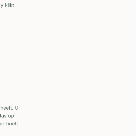
 klikt
 heeft. U
ftas op
er hoeft