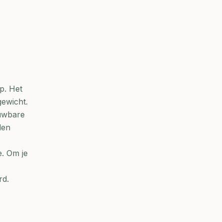
p. Het
ewicht.
ouwbare
den
e. Om je
rd.