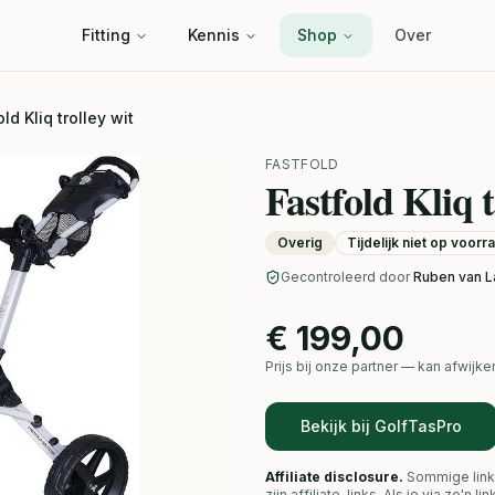
Fitting
Kennis
Shop
Over
ld Kliq trolley wit
FASTFOLD
Fastfold Kliq t
Overig
Tijdelijk niet op voorr
Gecontroleerd door
Ruben van L
€ 199,00
Prijs bij onze partner — kan afwij
Bekijk bij GolfTasPro
Affiliate disclosure.
Sommige link
zijn affiliate-links. Als je via zo'n 