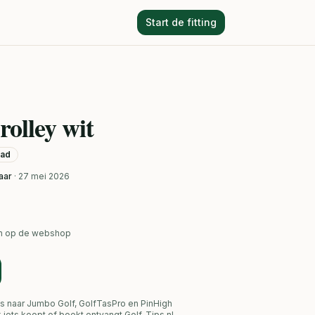
Start de fitting
rolley wit
aad
aar
· 27 mei 2026
ken op de webshop
s naar Jumbo Golf, GolfTasPro en PinHigh
link iets koopt of boekt ontvangt Golf-Tips.nl