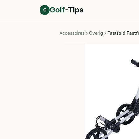
Direct naar inhoud
Golf
-Tips
G
Accessoires
Overig
Fastfold Fastfo