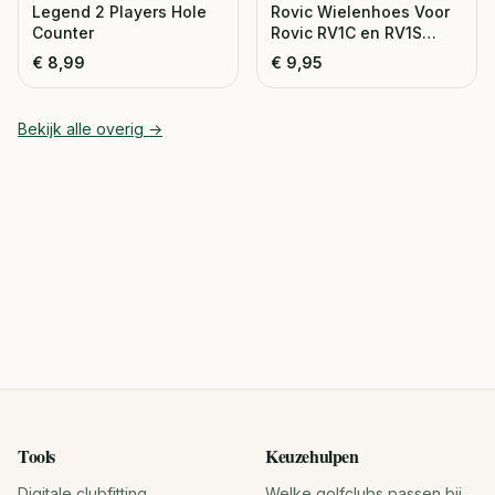
Legend 2 Players Hole
Rovic Wielenhoes Voor
Counter
Rovic RV1C en RV1S
Trolley
€
8,99
€
9,95
Bekijk alle
overig
→
Tools
Keuzehulpen
Digitale clubfitting
Welke golfclubs passen bij