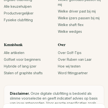
mij
Alle keuzehulpen
Welke driver past bij mij
Productvergelijker
Welke ijzers passen bij mij
Fysieke clubfitting
Welke shaft flex
Welke wedges
Kennisbank
Over
Alle artikelen
Over Golf-Tips
Golfset voor beginners
Over Ruben van Laar
Hybride of lang ijzer
Hoe wij testen
Stalen of graphite shafts
Word fittingpartner
Disclaimer.
Onze digitale clubfitting is bedoeld als
slimme voorselectie en geeft indicatief advies op basis
van jouw antwoorden. Voor exacte specificaties zoals
loft, lie, shaftgewicht en swingweight blijft een fysieke