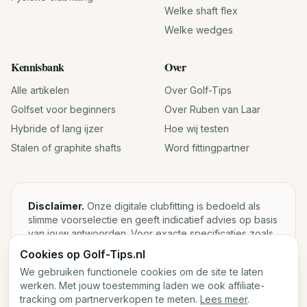
Welke shaft flex
Welke wedges
Kennisbank
Over
Alle artikelen
Over Golf-Tips
Golfset voor beginners
Over Ruben van Laar
Hybride of lang ijzer
Hoe wij testen
Stalen of graphite shafts
Word fittingpartner
Disclaimer.
Onze digitale clubfitting is bedoeld als
slimme voorselectie en geeft indicatief advies op basis
van jouw antwoorden. Voor exacte specificaties zoals
loft, lie, shaftgewicht en swingweight blijft een fysieke
Cookies op Golf-Tips.nl
fitting met launch monitor de beste keuze.
We gebruiken functionele cookies om de site te laten
werken. Met jouw toestemming laden we ook affiliate-
tracking om partnerverkopen te meten.
Lees meer
.