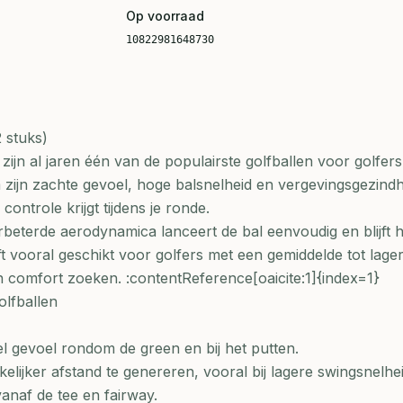
Op voorraad
10822981648730
 stuks)
zijn al jaren één van de populairste golfballen voor golfers
 zijn zachte gevoel, hoge balsnelheid en vergevingsgezindh
ontrole krijgt tijdens je ronde.
beterde aerodynamica lanceert de bal eenvoudig en blijft hij
ft vooral geschikt voor golfers met een gemiddelde tot lage
n comfort zoeken. :contentReference[oaicite:1]{index=1}
lfballen
el gevoel rondom de green en bij het putten.
lijker afstand te genereren, vooral bij lagere swingsnelhei
anaf de tee en fairway.