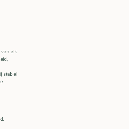
 van elk
eid,
 stabiel
re
d.