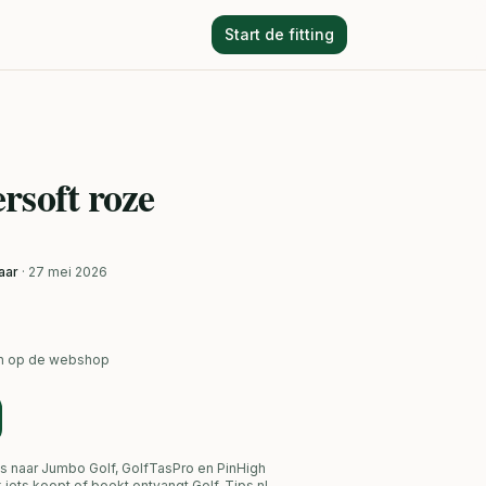
Start de fitting
rsoft roze
aar
· 27 mei 2026
ken op de webshop
s naar Jumbo Golf, GolfTasPro en PinHigh
link iets koopt of boekt ontvangt Golf-Tips.nl