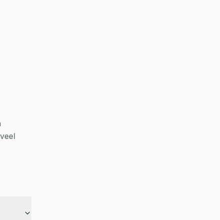
n
 veel