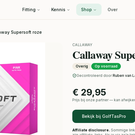
Fitting
Kennis
Shop
Over
away Supersoft roze
CALLAWAY
Callaway Supe
Overig
Op voorraad
Gecontroleerd door
Ruben van L
€ 29,95
Prijs bij onze partner — kan afwij
Bekijk bij GolfTasPro
Affiliate disclosure.
Sommige link
zijn affiliate-links. Als je via zo'n 