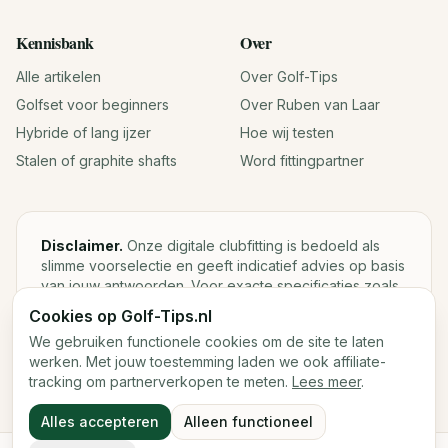
Kennisbank
Over
Alle artikelen
Over Golf-Tips
Golfset voor beginners
Over Ruben van Laar
Hybride of lang ijzer
Hoe wij testen
Stalen of graphite shafts
Word fittingpartner
Disclaimer.
Onze digitale clubfitting is bedoeld als
slimme voorselectie en geeft indicatief advies op basis
van jouw antwoorden. Voor exacte specificaties zoals
loft, lie, shaftgewicht en swingweight blijft een fysieke
Cookies op Golf-Tips.nl
fitting met launch monitor de beste keuze.
We gebruiken functionele cookies om de site te laten
werken. Met jouw toestemming laden we ook affiliate-
tracking om partnerverkopen te meten.
Lees meer
.
©
2026
Golf-Tips.nl — Het slimste golfadviesplatform van
Alles accepteren
Alleen functioneel
Nederland.
Cookies
Cookievoorkeuren