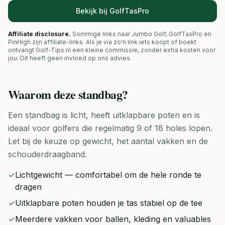
Bekijk bij GolfTasPro
Affiliate disclosure.
Sommige links naar Jumbo Golf, GolfTasPro en
PinHigh zijn affiliate-links. Als je via zo'n link iets koopt of boekt
ontvangt Golf-Tips.nl een kleine commissie, zonder extra kosten voor
jou. Dit heeft geen invloed op ons advies.
Waarom deze
standbag
?
Een standbag is licht, heeft uitklapbare poten en is
ideaal voor golfers die regelmatig 9 of 18 holes lopen.
Let bij de keuze op gewicht, het aantal vakken en de
schouderdraagband.
✓
Lichtgewicht — comfortabel om de hele ronde te
dragen
✓
Uitklapbare poten houden je tas stabiel op de tee
✓
Meerdere vakken voor ballen, kleding en valuables