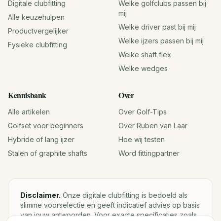
Digitale clubfitting
Welke golfclubs passen bij
mij
Alle keuzehulpen
Welke driver past bij mij
Productvergelijker
Welke ijzers passen bij mij
Fysieke clubfitting
Welke shaft flex
Welke wedges
Kennisbank
Over
Alle artikelen
Over Golf-Tips
Golfset voor beginners
Over Ruben van Laar
Hybride of lang ijzer
Hoe wij testen
Stalen of graphite shafts
Word fittingpartner
Disclaimer.
Onze digitale clubfitting is bedoeld als
slimme voorselectie en geeft indicatief advies op basis
van jouw antwoorden. Voor exacte specificaties zoals