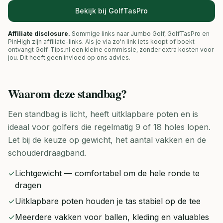
Bekijk bij GolfTasPro
Affiliate disclosure.
Sommige links naar Jumbo Golf, GolfTasPro en
PinHigh zijn affiliate-links. Als je via zo'n link iets koopt of boekt
ontvangt Golf-Tips.nl een kleine commissie, zonder extra kosten voor
jou. Dit heeft geen invloed op ons advies.
Waarom deze
standbag
?
Een standbag is licht, heeft uitklapbare poten en is
ideaal voor golfers die regelmatig 9 of 18 holes lopen.
Let bij de keuze op gewicht, het aantal vakken en de
schouderdraagband.
✓
Lichtgewicht — comfortabel om de hele ronde te
dragen
✓
Uitklapbare poten houden je tas stabiel op de tee
✓
Meerdere vakken voor ballen, kleding en valuables