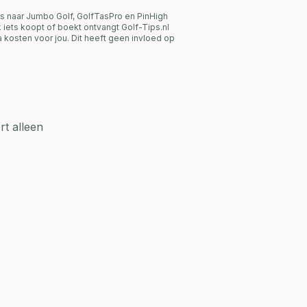
s naar Jumbo Golf, GolfTasPro en PinHigh
link iets koopt of boekt ontvangt Golf-Tips.nl
 kosten voor jou. Dit heeft geen invloed op
t alleen