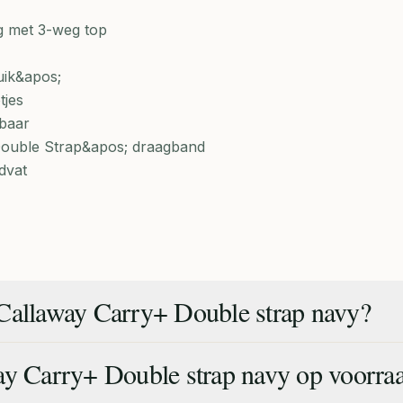
g met 3-weg top
uik&apos;
tjes
tbaar
ouble Strap&apos; draagband
dvat
Callaway Carry+ Double strap navy?
ay Carry+ Double strap navy op voorra