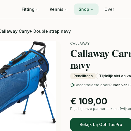
Fitting
Kennis
Shop
Over
Callaway Carry+ Double strap navy
CALLAWAY
Callaway Carr
navy
Pencilbags
Tijdelijk niet op v
Gecontroleerd door
Ruben van L
€ 109,00
Prijs bij onze partner — kan afwij
Bekijk bij GolfTasPro