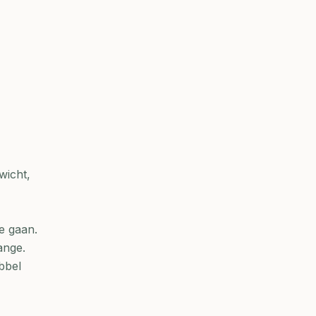
wicht,
e gaan.
ange.
bbel