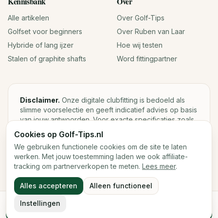
Kennisbank
Over
Alle artikelen
Over Golf-Tips
Golfset voor beginners
Over Ruben van Laar
Hybride of lang ijzer
Hoe wij testen
Stalen of graphite shafts
Word fittingpartner
Disclaimer.
Onze digitale clubfitting is bedoeld als
slimme voorselectie en geeft indicatief advies op basis
van jouw antwoorden. Voor exacte specificaties zoals
loft, lie, shaftgewicht en swingweight blijft een fysieke
Cookies op Golf-Tips.nl
fitting met launch monitor de beste keuze.
We gebruiken functionele cookies om de site te laten
werken. Met jouw toestemming laden we ook affiliate-
tracking om partnerverkopen te meten.
Lees meer
.
©
2026
Golf-Tips.nl — Het slimste golfadviesplatform van
Alles accepteren
Alleen functioneel
Nederland.
Cookies
Cookievoorkeuren
Instellingen
Start de digitale fitting