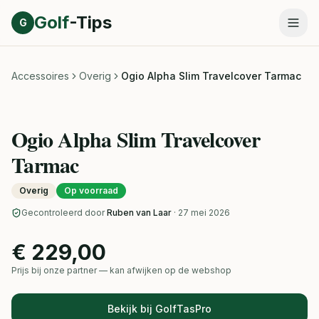
Direct naar inhoud
Golf
-Tips
G
Accessoires
Overig
Ogio Alpha Slim Travelcover Tarmac
Ogio Alpha Slim Travelcover
Tarmac
Overig
Op voorraad
Gecontroleerd door
Ruben van Laar
· 27 mei 2026
€ 229,00
Prijs bij onze partner — kan afwijken op de webshop
Bekijk bij GolfTasPro