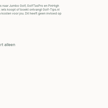
s naar Jumbo Golf, GolfTasPro en PinHigh
link iets koopt of boekt ontvangt Golf-Tips.nl
 kosten voor jou. Dit heeft geen invloed op
t alleen