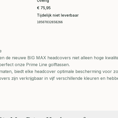
Overig
€ 75,95
Tijdelijk niet leverbaar
10507032658266
e
en de nieuwe BIG MAX headcovers niet alleen hoge kwalite
 perfect onze Prime Line golftassen.
de maten, biedt elke headcover optimale bescherming voor z
vers zijn verkrijgbaar in vijf verschillende kleuren en heb