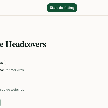
Start de fitting
e Headcovers
aad
aar
· 27 mei 2026
ken op de webshop