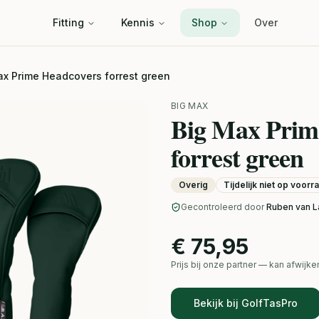
Fitting
Kennis
Shop
Over
ax Prime Headcovers forrest green
BIG MAX
Big Max Prim
forrest green
Overig
Tijdelijk niet op voorr
Gecontroleerd door
Ruben van L
€ 75,95
Prijs bij onze partner — kan afwij
Bekijk bij GolfTasPro