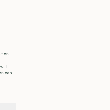
it en
owel
ben een